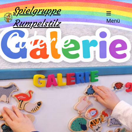
Spielgruppe
Rumpelstilz
Menü
Galerie